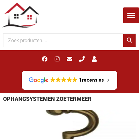
Woodupp Akupanel
1 recensies
OPHANGSYSTEMEN ZOETERMEER