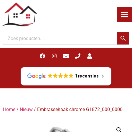
Woodupp Akupanel
1 recensies
Home
/
Nieuw
/ Embrassehaak chrome G1872_000_0000