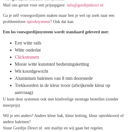
De bediening bestaat standaard uit een koord of een ketting maar er
is ook de mogelijkheid om vouwgordijnen elektrisch te bedienen.
Geïnteresseerd geraakt?
Bij Gordijn Direct.nl kun je terecht voor het laten confectioneren van
vouwgordijnen inclusief het systeem.
Mail ons gerust voor een prijsopgave:
info@gordijndirect.nl
Ga je zelf vouwgordijnen maken maar ben je wel op zoek naar een
probleemloos
optreksysteem
? Ook dat kan.
Een los vouwgordijnsysteem wordt standaard geleverd met:
Een witte rails
Witte onderlat
Clicksteunen
Mooie witte kunststof bedieningsketting
Wit koordgewicht
Aluminium baleinen van 8 mm doorsnede
Trekkoorden in de kleur ivoor (afwijkende kleur op
aanvraag)
U kunt deze systemen ook met kindveilige montage bestellen (zonder