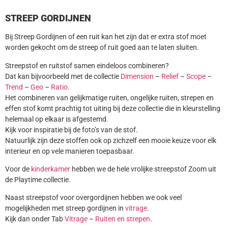
STREEP GORDIJNEN
Bij Streep Gordijnen of een ruit kan het zijn dat er extra stof moet
worden gekocht om de streep of ruit goed aan te laten sluiten.
Streepstof en ruitstof samen eindeloos combineren?
Dat kan bijvoorbeeld met de collectie
Dimension
–
Relief
–
Scope
–
Trend
–
Geo
–
Ratio
.
Het combineren van gelijkmatige ruiten, ongelijke ruiten, strepen en
effen stof komt prachtig tot uiting bij deze collectie die in kleurstelling
helemaal op elkaar is afgestemd.
Kijk voor inspiratie bij de foto’s van de stof.
Natuurlijk zijn deze stoffen ook op zichzelf een mooie keuze voor elk
interieur en op vele manieren toepasbaar.
Voor de
kinderkamer
hebben we de hele vrolijke streepstof Zoom uit
de Playtime collectie.
Naast streepstof voor overgordijnen hebben we ook veel
mogelijkheden met streep gordijnen in
vitrage
.
Kijk dan onder Tab
Vitrage
–
Ruiten en strepen
.