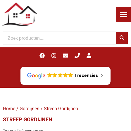
Woodupp Akupanel
1 recensies
Home
/
Gordijnen
/ Streep Gordijnen
STREEP GORDIJNEN