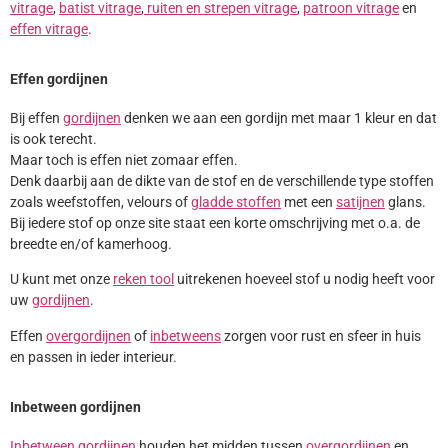
vitrage
,
batist vitrage
,
ruiten en strepen vitrage
,
patroon vitrage
en
effen vitrage
.
Effen gordijnen
Bij effen
gordijnen
denken we aan een gordijn met maar 1 kleur en dat
is ook terecht.
Maar toch is effen niet zomaar effen.
Denk daarbij aan de dikte van de stof en de verschillende type stoffen
zoals weefstoffen, velours of
gladde stoffen
met een
satijnen
glans.
Bij iedere stof op onze site staat een korte omschrijving met o.a. de
breedte en/of kamerhoog.
U kunt met onze
reken tool
uitrekenen hoeveel stof u nodig heeft voor
uw
gordijnen
.
Effen
overgordijnen
of
inbetweens
zorgen voor rust en sfeer in huis
en passen in ieder interieur.
Inbetween gordijnen
Inbetween gordijnen
houden het midden tussen
overgordijnen
en