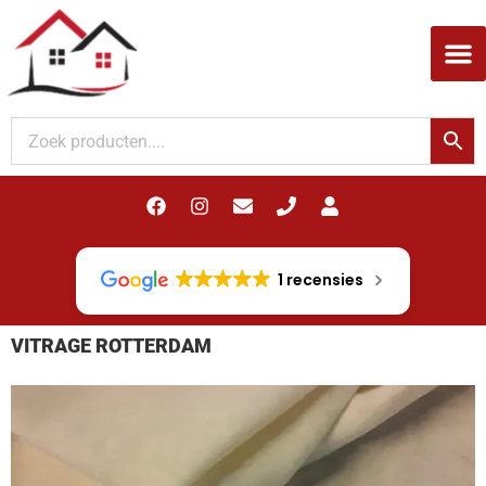
Woodupp Akupanel
1 recensies
VITRAGE ROTTERDAM