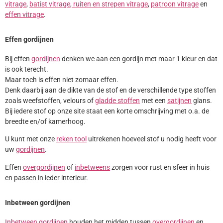
vitrage
,
batist vitrage
,
ruiten en strepen vitrage
,
patroon vitrage
en
effen vitrage
.
Effen gordijnen
Bij effen
gordijnen
denken we aan een gordijn met maar 1 kleur en dat
is ook terecht.
Maar toch is effen niet zomaar effen.
Denk daarbij aan de dikte van de stof en de verschillende type stoffen
zoals weefstoffen, velours of
gladde stoffen
met een
satijnen
glans.
Bij iedere stof op onze site staat een korte omschrijving met o.a. de
breedte en/of kamerhoog.
U kunt met onze
reken tool
uitrekenen hoeveel stof u nodig heeft voor
uw
gordijnen
.
Effen
overgordijnen
of
inbetweens
zorgen voor rust en sfeer in huis
en passen in ieder interieur.
Inbetween gordijnen
Inbetween gordijnen
houden het midden tussen
overgordijnen
en