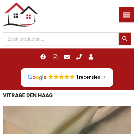
Woodupp Akupanel
1 recensies
VITRAGE DEN HAAG