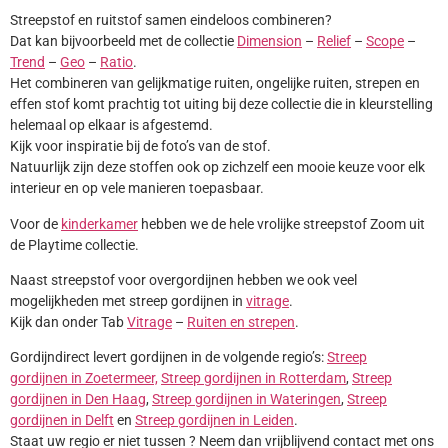
Streepstof en ruitstof samen eindeloos combineren?
Dat kan bijvoorbeeld met de collectie
Dimension
–
Relief
–
Scope
–
Trend
–
Geo
–
Ratio
.
Het combineren van gelijkmatige ruiten, ongelijke ruiten, strepen en
effen stof komt prachtig tot uiting bij deze collectie die in kleurstelling
helemaal op elkaar is afgestemd.
Kijk voor inspiratie bij de foto’s van de stof.
Natuurlijk zijn deze stoffen ook op zichzelf een mooie keuze voor elk
interieur en op vele manieren toepasbaar.
Voor de
kinderkamer
hebben we de hele vrolijke streepstof Zoom uit
de Playtime collectie.
Naast streepstof voor overgordijnen hebben we ook veel
mogelijkheden met streep gordijnen in
vitrage
.
Kijk dan onder Tab
Vitrage
–
Ruiten en strepen
.
Gordijndirect levert gordijnen in de volgende regio’s:
Streep
gordijnen in Zoetermeer,
Streep gordijnen in Rotterdam
,
Streep
gordijnen in Den Haag
,
Streep gordijnen in Wateringen
,
Streep
gordijnen in Delft
en
Streep gordijnen in Leiden
.
Staat uw regio er niet tussen ? Neem dan vrijblijvend contact met ons