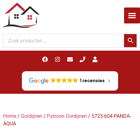
Woodupp Akupanel
1 recensies
Home
/
Gordijnen
/
Patroon Gordijnen
/ 5723-604-PANDA-
AQUA