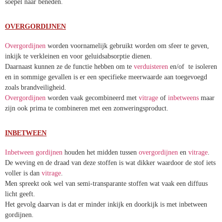
zonwerend zijn en geen warmte aantrekken. Door de speciale
afwerking voelen ze wat stugger en stijver aan dan andere gordijnen.
De stof valt daardoor minder soepel naar beneden.
OVERGORDIJNEN
Overgordijnen
worden voornamelijk gebruikt worden om sfeer te
geven, inkijk te verkleinen en voor geluidsabsorptie dienen.
Daarnaast kunnen ze de functie hebben om te
verduisteren
en/of te
isoleren en in sommige gevallen is er een specifieke meerwaarde aan
toegevoegd zoals brandveiligheid.
Overgordijnen
worden vaak gecombineerd
met
vitrage
of
inbetweens
maar zijn ook prima te combineren met een
zonweringsproduct.
INBETWEEN
Inbetween gordijnen
houden het midden
tussen
overgordijnen
en
vitrage
.
De weving en de draad van deze stoffen is wat dikker waardoor de
stof iets voller is dan
vitrage
.