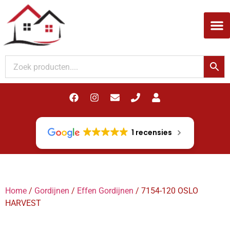
Woodupp Akupanel
1 recensies
Home
/
Gordijnen
/
Effen Gordijnen
/ 7154-120 OSLO
HARVEST