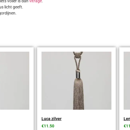
ets voller is dan
vitrage
.
 licht geeft.
gordijnen.
Luca zilver
Len
€
11.50
€
1