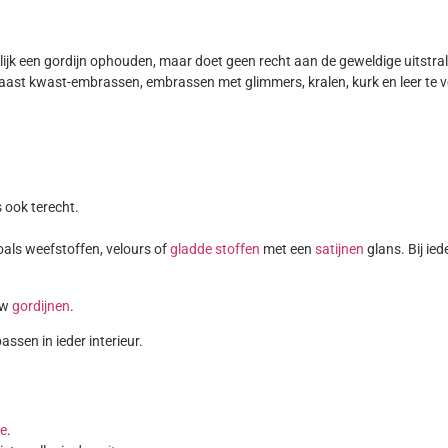
k een gordijn ophouden, maar doet geen recht aan de geweldige uitstral
aast kwast-embrassen, embrassen met glimmers, kralen, kurk en leer te ve
 ook terecht.
oals weefstoffen, velours of
gladde stoffen
met een
satijnen
glans. Bij ied
uw
gordijnen
.
assen in ieder interieur.
ge
.