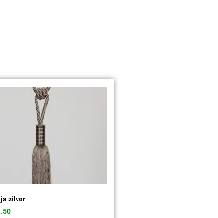
ja zilver
1.50