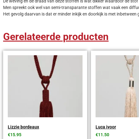
De weving en de draad van deze stoffen is wat dikker waardoor de stof i
Men spreekt ook wel van semi-transparante stoffen wat vaak een diffuus
Het gevolg daarvan is dat er minder inkijk en doorkijk is met inbetween 
Gerelateerde producten
Lizzie bordeaux
Luca ivoor
€
15.95
€
11.50