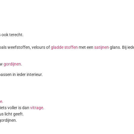
 ook terecht.
oals weefstoffen, velours of
gladde stoffen
met een
satijnen
glans. Bij ied
uw
gordijnen
.
assen in ieder interieur.
ge
.
ets voller is dan
vitrage
.
 licht geeft.
gordijnen.