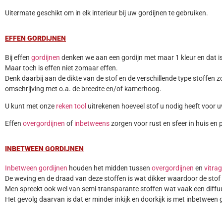
Uitermate geschikt om in elk interieur bij uw gordijnen te gebruiken.
EFFEN GORDIJNEN
Bij effen
gordijnen
denken we aan een gordijn met maar 1 kleur en dat is
Maar toch is effen niet zomaar effen.
Denk daarbij aan de dikte van de stof en de verschillende type stoffen z
omschrijving met o.a. de breedte en/of kamerhoog.
U kunt met onze
reken tool
uitrekenen hoeveel stof u nodig heeft voor 
Effen
overgordijnen
of
inbetweens
zorgen voor rust en sfeer in huis en p
INBETWEEN GORDIJNEN
Inbetween gordijnen
houden het midden tussen
overgordijnen
en
vitra
De weving en de draad van deze stoffen is wat dikker waardoor de stof i
Men spreekt ook wel van semi-transparante stoffen wat vaak een diffuus
Het gevolg daarvan is dat er minder inkijk en doorkijk is met inbetween 