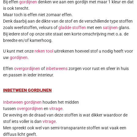
Bij effen
gordijnen
denken we aan een gordijn met maar 1 kleur en dat
is ook terecht.
Maar toch is effen niet zomaar effen.
Denk daarbij aan de dikte van de stof en de verschillende type stoffen
zoals weefstoffen, velours of
gladde stoffen
met een
satijnen
glans.
Bij iedere stof op onze site staat een korte omschrijving met o.a. de
breedte en/of kamerhoog.
U kunt met onze
reken tool
uitrekenen hoeveel stof u nodig heeft voor
uw
gordijnen
.
Effen
overgordijnen
of
inbetweens
zorgen voor rust en sfeer in huis
en passen in ieder interieur.
INBETWEEN GORDIJNEN
Inbetween gordijnen
houden het midden
tussen
overgordijnen
en
vitrage
.
De weving en de draad van deze stoffen is wat dikker waardoor de
stof iets voller is dan
vitrage
.
Men spreekt ook wel van semi-transparante stoffen wat vaak een
diffuus licht geeft.