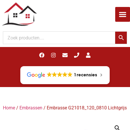
Woodupp Akupanel
1 recensies
Home
/
Embrassen
/ Embrasse G21018_120_0810 Lichtgrijs