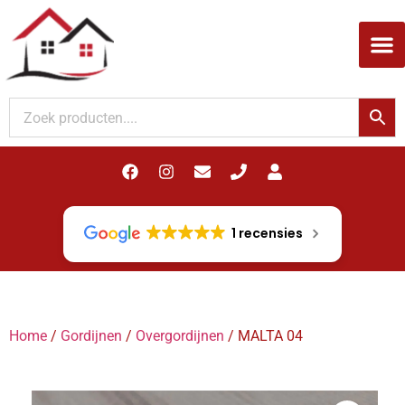
Woodupp Akupanel
1 recensies
Home
/
Gordijnen
/
Overgordijnen
/ MALTA 04