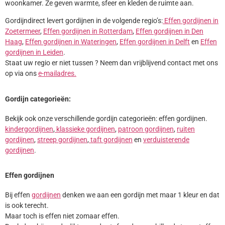
woonkamer. Ze geven warmte, sfeer en kleden de ruimte aan.
Gordijndirect levert gordijnen in de volgende regio’s:
Effen gordijnen in
Zoetermeer
,
Effen gordijnen in Rotterdam
,
Effen gordijnen in Den
Haag
,
Effen gordijnen in Wateringen
,
Effen gordijnen in Delft
en
Effen
gordijnen in Leiden
.
Staat uw regio er niet tussen ? Neem dan vrijblijvend contact met ons
op via ons
e-mailadres.
Gordijn categorieën:
Bekijk ook onze verschillende gordijn categorieën: effen gordijnen.
kindergordijnen
,
klassieke gordijnen
,
patroon gordijnen
,
ruiten
gordijnen
,
streep gordijnen
,
taft gordijnen
en
verduisterende
gordijnen
.
Effen gordijnen
Bij effen
gordijnen
denken we aan een gordijn met maar 1 kleur en dat
is ook terecht.
Maar toch is effen niet zomaar effen.