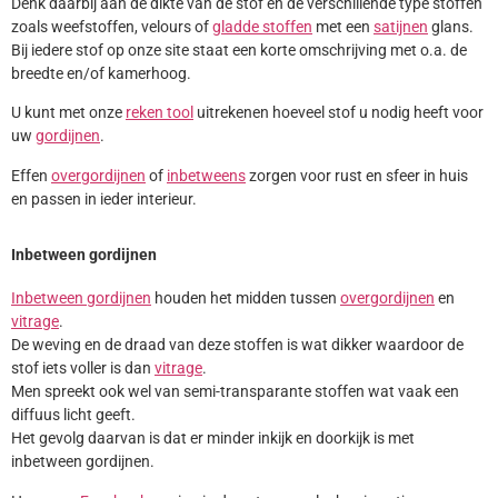
Denk daarbij aan de dikte van de stof en de verschillende type stoffen
zoals weefstoffen, velours of
gladde stoffen
met een
satijnen
glans.
Bij iedere stof op onze site staat een korte omschrijving met o.a. de
breedte en/of kamerhoog.
U kunt met onze
reken tool
uitrekenen hoeveel stof u nodig heeft voor
uw
gordijnen
.
Effen
overgordijnen
of
inbetweens
zorgen voor rust en sfeer in huis
en passen in ieder interieur.
Inbetween gordijnen
Inbetween gordijnen
houden het midden tussen
overgordijnen
en
vitrage
.
De weving en de draad van deze stoffen is wat dikker waardoor de
stof iets voller is dan
vitrage
.
Men spreekt ook wel van semi-transparante stoffen wat vaak een
diffuus licht geeft.
Het gevolg daarvan is dat er minder inkijk en doorkijk is met
inbetween gordijnen.