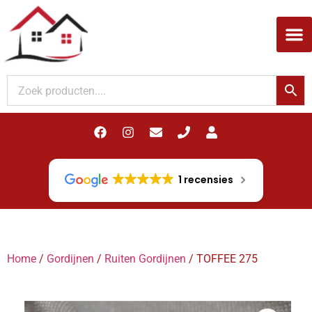
Woodupp Akupanel
1 recensies
Home
/
Gordijnen
/
Ruiten Gordijnen
/ TOFFEE 275