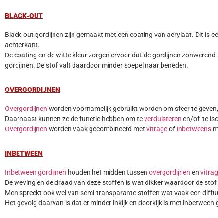
BLACK-OUT
Black-out gordijnen zijn gemaakt met een coating van acrylaat. Dit is e
achterkant.
De coating en de witte kleur zorgen ervoor dat de gordijnen zonwerend 
gordijnen. De stof valt daardoor minder soepel naar beneden.
OVERGORDIJNEN
Overgordijnen
worden voornamelijk gebruikt worden om sfeer te geven, i
Daarnaast kunnen ze de functie hebben om te
verduisteren
en/of te is
Overgordijnen
worden vaak gecombineerd met
vitrage
of
inbetweens
ma
INBETWEEN
Inbetween gordijnen
houden het midden tussen
overgordijnen
en
vitra
De weving en de draad van deze stoffen is wat dikker waardoor de stof i
Men spreekt ook wel van semi-transparante stoffen wat vaak een diffuus
Het gevolg daarvan is dat er minder inkijk en doorkijk is met inbetween 