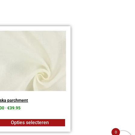
ska parchment
00
-
€
39.95
Opties selecteren
0