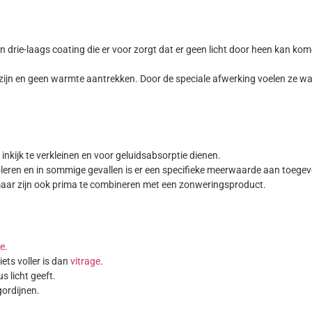
en drie-laags coating die er voor zorgt dat er geen licht door heen kan ko
zijn en geen warmte aantrekken. Door de speciale afwerking voelen ze wa
nkijk te verkleinen en voor geluidsabsorptie dienen.
oleren en in sommige gevallen is er een specifieke meerwaarde aan toegev
ar zijn ook prima te combineren met een zonweringsproduct.
ge
.
ets voller is dan
vitrage
.
 licht geeft.
gordijnen.