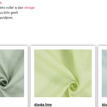
ge
.
ets voller is dan
vitrage
.
 licht geeft.
gordijnen.
Alaska lime
Ala