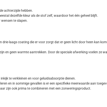
de achterzijde hebben.
stal dezelfde kleur als de stof zelf, waardoor het één geheel blijft.
r wensen te slapen.
en drie-laags coating die er voor zorgt dat er geen licht door heen kan ko
zijn en geen warmte aantrekken. Door de speciale afwerking voelen ze wa
nkijk te verkleinen en voor geluidsabsorptie dienen.
oleren en in sommige gevallen is er een specifieke meerwaarde aan toegev
ar zijn ook prima te combineren met een zonweringsproduct.