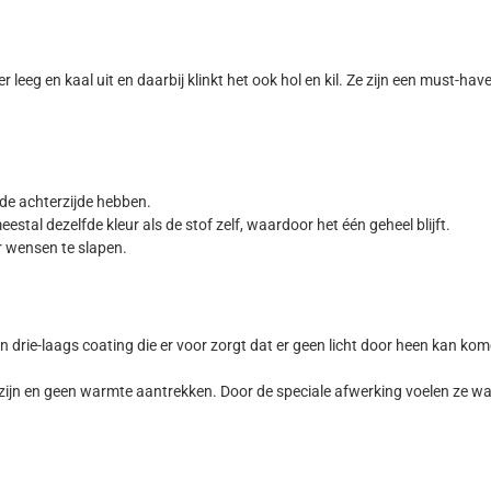
er leeg en kaal uit en daarbij klinkt het ook hol en kil. Ze zijn een must-h
de achterzijde hebben.
stal dezelfde kleur als de stof zelf, waardoor het één geheel blijft.
r wensen te slapen.
en drie-laags coating die er voor zorgt dat er geen licht door heen kan ko
zijn en geen warmte aantrekken. Door de speciale afwerking voelen ze wa