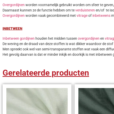
Overgordijnen
worden voornamelijk gebruikt worden om sfeer te geven, i
Daarnaast kunnen ze de functie hebben om te
verduisteren
en/of te is
Overgordijnen
worden vaak gecombineerd met
vitrage
of
inbetweens
ma
INBETWEEN
Inbetween gordijnen
houden het midden tussen
overgordijnen
en
vitra
De weving en de draad van deze stoffen is wat dikker waardoor de stof i
Men spreekt ook wel van semi-transparante stoffen wat vaak een diffuus
Het gevolg daarvan is dat er minder inkijk en doorkijk is met inbetween 
Gerelateerde producten