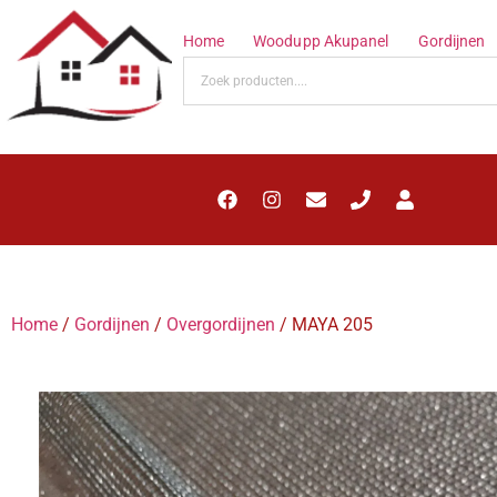
Home
Woodupp Akupanel
Gordijnen
Home
/
Gordijnen
/
Overgordijnen
/ MAYA 205