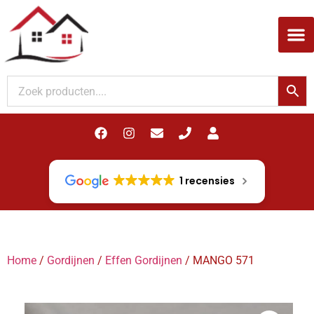
Woodupp Akupanel
1 recensies
Home
/
Gordijnen
/
Effen Gordijnen
/ MANGO 571