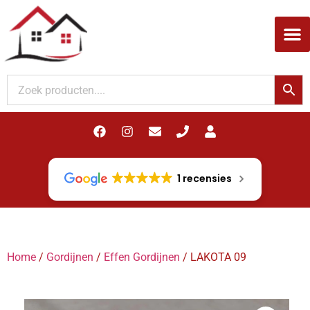
Woodupp Akupanel
1 recensies
Home
/
Gordijnen
/
Effen Gordijnen
/ LAKOTA 09