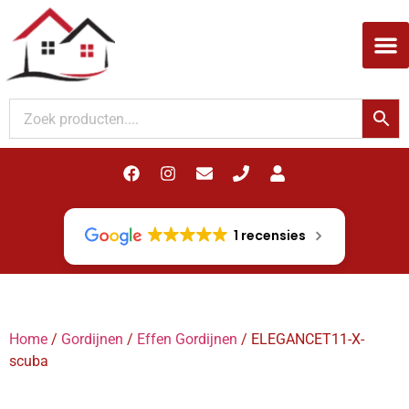
Woodupp Akupanel
1 recensies
Home
/
Gordijnen
/
Effen Gordijnen
/ ELEGANCET11-X-
scuba