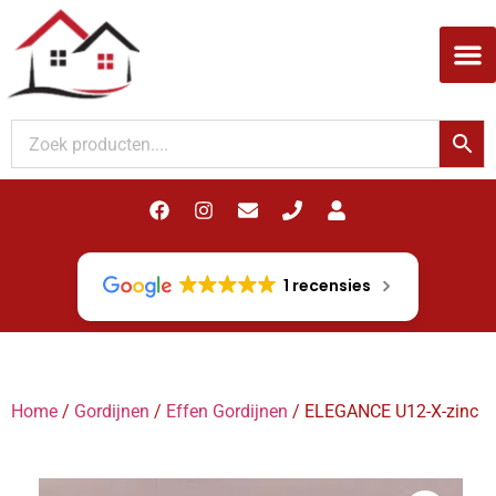
Woodupp Akupanel
1 recensies
Home
/
Gordijnen
/
Effen Gordijnen
/ ELEGANCE U12-X-zinc