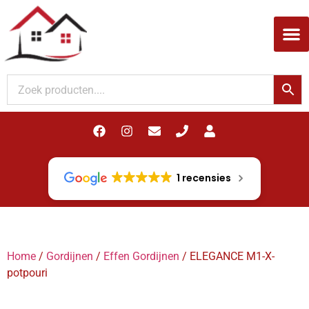
Woodupp Akupanel
1 recensies
Home
/
Gordijnen
/
Effen Gordijnen
/ ELEGANCE M1-X-
potpouri