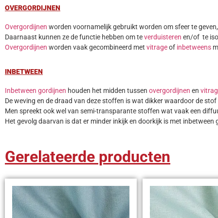
OVERGORDIJNEN
Overgordijnen
worden voornamelijk gebruikt worden om sfeer te geven, i
Daarnaast kunnen ze de functie hebben om te
verduisteren
en/of te is
Overgordijnen
worden vaak gecombineerd met
vitrage
of
inbetweens
ma
INBETWEEN
Inbetween gordijnen
houden het midden tussen
overgordijnen
en
vitra
De weving en de draad van deze stoffen is wat dikker waardoor de stof i
Men spreekt ook wel van semi-transparante stoffen wat vaak een diffuus
Het gevolg daarvan is dat er minder inkijk en doorkijk is met inbetween 
Gerelateerde producten