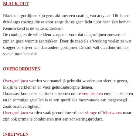
meestal dezelfde kleur als de stof zelf, waardoor het één geheel blijft.
Deze zijn verduisterend en goed geschikt voor mensen die niet te
donker wensen te slapen.
BLACK-OUT
Black-out gordijnen zijn gemaakt met een coating van acrylaat. Dit is
een drie-laags coating die er voor zorgt dat er geen licht door heen
kan komen. Kenmerkend is de witte achterkant.
De coating en de witte kleur zorgen ervoor dat de gordijnen
zonwerend zijn en geen warmte aantrekken. Door de speciale
afwerking voelen ze wat stugger en stijver aan dan andere gordijnen.
De stof valt daardoor minder soepel naar beneden.
OVERGORDIJNEN
Overgordijnen
worden voornamelijk gebruikt worden om sfeer te
geven, inkijk te verkleinen en voor geluidsabsorptie dienen.
Daarnaast kunnen ze de functie hebben om te
verduisteren
en/of te
isoleren en in sommige gevallen is er een specifieke meerwaarde aan
toegevoegd zoals brandveiligheid.