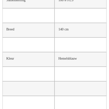
Samenstelling
100% PES
Breed
140 cm
Kleur
Hemelsblauw