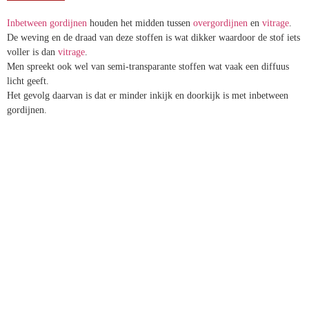
Overgordijnen
worden vaak gecombineerd
met
vitrage
of
inbetweens
maar zijn ook prima te combineren met een
zonweringsproduct.
INBETWEEN
Inbetween gordijnen
houden het midden
tussen
overgordijnen
en
vitrage
.
De weving en de draad van deze stoffen is wat dikker waardoor de
stof iets voller is dan
vitrage
.
Men spreekt ook wel van semi-transparante stoffen wat vaak een
diffuus licht geeft.
Het gevolg daarvan is dat er minder inkijk en doorkijk is met
inbetween gordijnen.