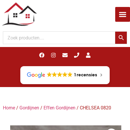
Woodupp Akupanel
1 recensies
Home
/
Gordijnen
/
Effen Gordijnen
/ CHELSEA 0820