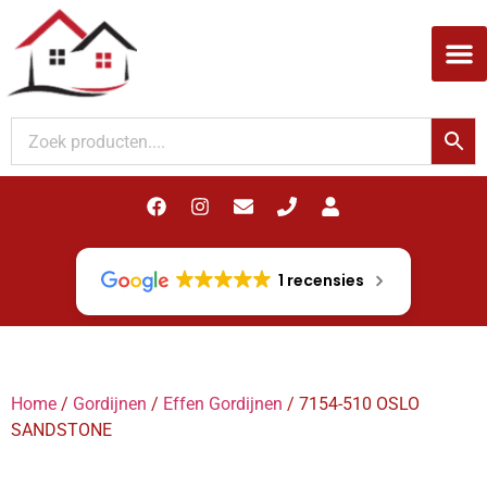
Woodupp Akupanel
1 recensies
Home
/
Gordijnen
/
Effen Gordijnen
/ 7154-510 OSLO
SANDSTONE