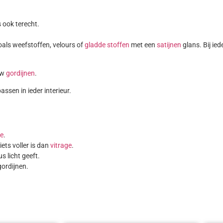
 ook terecht.
oals weefstoffen, velours of
gladde stoffen
met een
satijnen
glans. Bij ied
uw
gordijnen
.
assen in ieder interieur.
ge
.
ets voller is dan
vitrage
.
 licht geeft.
gordijnen.