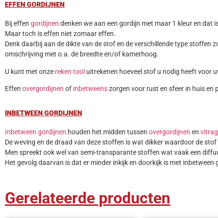
EFFEN GORDIJNEN
Bij effen
gordijnen
denken we aan een gordijn met maar 1 kleur en dat is
Maar toch is effen niet zomaar effen.
Denk daarbij aan de dikte van de stof en de verschillende type stoffen z
omschrijving met o.a. de breedte en/of kamerhoog.
U kunt met onze
reken tool
uitrekenen hoeveel stof u nodig heeft voor 
Effen
overgordijnen
of
inbetweens
zorgen voor rust en sfeer in huis en p
INBETWEEN GORDIJNEN
Inbetween gordijnen
houden het midden tussen
overgordijnen
en
vitra
De weving en de draad van deze stoffen is wat dikker waardoor de stof i
Men spreekt ook wel van semi-transparante stoffen wat vaak een diffuus
Het gevolg daarvan is dat er minder inkijk en doorkijk is met inbetween 
Gerelateerde producten