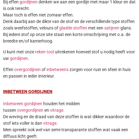
Bij effen
gordijnen
denken we aan een gordijn met maar 1 kleur en dat
is ook terecht.
Maar toch is effen niet zomaar effen.
Denk daarbij aan de dikte van de stof en de verschillende type stoffen
zoals weefstoffen, velours of
gladde stoffen
met een
satijnen
glans.
Bij iedere stof op onze site staat een korte omschrijving met o.a. de
breedte en/of kamerhoog.
U kunt met onze
reken tool
uitrekenen hoeveel stof u nodig heeft voor
uw
gordijnen
.
Effen
overgordijnen
of
inbetweens
zorgen voor rust en sfeer in huis
en passen in ieder interieur.
INBETWEEN GORDIJNEN
Inbetween gordijnen
houden het midden
tussen
overgordijnen
en
vitrage
.
De weving en de draad van deze stoffen is wat dikker waardoor de
stof iets voller is dan
vitrage
.
Men spreekt ook wel van semi-transparante stoffen wat vaak een
diffuus licht geeft.