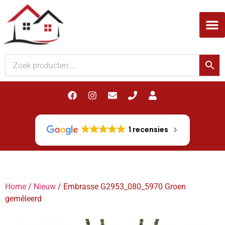
Woodupp Akupanel
1 recensies
Home
/
Nieuw
/ Embrasse G2953_080_5970 Groen
gemêleerd