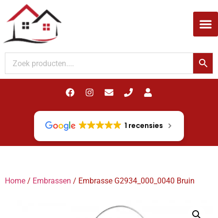
Woodupp Akupanel
1 recensies
Home
/
Embrassen
/ Embrasse G2934_000_0040 Bruin