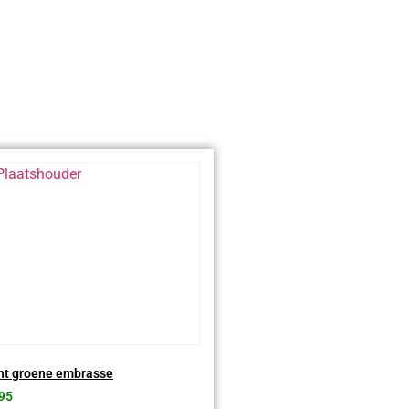
ht groene embrasse
95