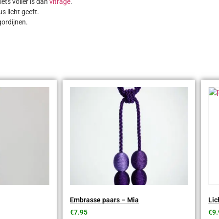
ets voller is dan
vitrage
.
 licht geeft.
gordijnen.
Embrasse paars – Mia
Lic
€
7.95
€
9.