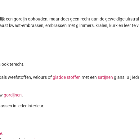
k een gordijn ophouden, maar doet geen recht aan de geweldige uitstral
aast kwast-embrassen, embrassen met glimmers, kralen, kurk en leer te ve
 ook terecht.
oals weefstoffen, velours of
gladde stoffen
met een
satijnen
glans. Bij ied
uw
gordijnen
.
assen in ieder interieur.
ge
.