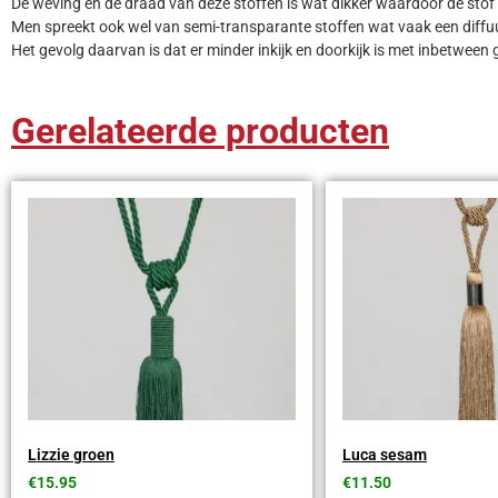
De weving en de draad van deze stoffen is wat dikker waardoor de stof i
Men spreekt ook wel van semi-transparante stoffen wat vaak een diffuus
Het gevolg daarvan is dat er minder inkijk en doorkijk is met inbetween 
Gerelateerde producten
Lizzie groen
Luca sesam
€
15.95
€
11.50