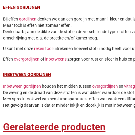
EFFEN GORDIJNEN
Bij effen
gordijnen
denken we aan een gordijn met maar 1 kleur en dat is
Maar toch is effen niet zomaar effen.
Denk daarbij aan de dikte van de stof en de verschillende type stoffen z
omschrijving met o.a. de breedte en/of kamerhoog.
U kunt met onze
reken tool
uitrekenen hoeveel stof u nodig heeft voor 
Effen
overgordijnen
of
inbetweens
zorgen voor rust en sfeer in huis en p
INBETWEEN GORDIJNEN
Inbetween gordijnen
houden het midden tussen
overgordijnen
en
vitra
De weving en de draad van deze stoffen is wat dikker waardoor de stof i
Men spreekt ook wel van semi-transparante stoffen wat vaak een diffuus
Het gevolg daarvan is dat er minder inkijk en doorkijk is met inbetween 
Gerelateerde producten