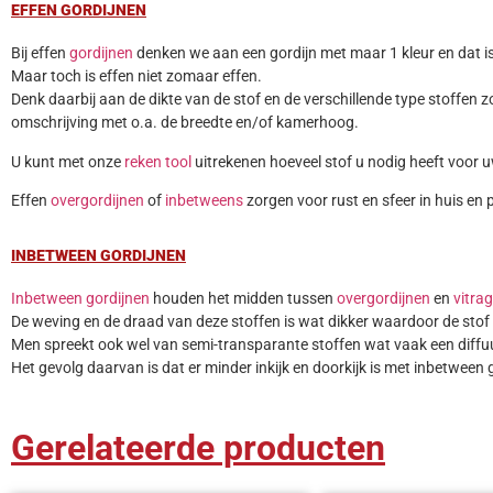
EFFEN GORDIJNEN
Bij effen
gordijnen
denken we aan een gordijn met maar 1 kleur en dat is
Maar toch is effen niet zomaar effen.
Denk daarbij aan de dikte van de stof en de verschillende type stoffen z
omschrijving met o.a. de breedte en/of kamerhoog.
U kunt met onze
reken tool
uitrekenen hoeveel stof u nodig heeft voor 
Effen
overgordijnen
of
inbetweens
zorgen voor rust en sfeer in huis en p
INBETWEEN GORDIJNEN
Inbetween gordijnen
houden het midden tussen
overgordijnen
en
vitra
De weving en de draad van deze stoffen is wat dikker waardoor de stof i
Men spreekt ook wel van semi-transparante stoffen wat vaak een diffuus
Het gevolg daarvan is dat er minder inkijk en doorkijk is met inbetween 
Gerelateerde producten