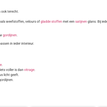
 ook terecht.
oals weefstoffen, velours of
gladde stoffen
met een
satijnen
glans. Bij ied
uw
gordijnen
.
assen in ieder interieur.
ge
.
ets voller is dan
vitrage
.
 licht geeft.
gordijnen.