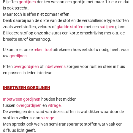
Bij effen
gordijnen
denken we aan een gordijn met maar 1 kleur en dat
is ook terecht.
Maar toch is effen niet zomaar effen.
Denk daarbij aan de dikte van de stof en de verschillende type stoffen
zoals weefstoffen, velours of
gladde stoffen
met een
satijnen
glans.
Bij iedere stof op onze site staat een korte omschrijving met o.a. de
breedte en/of kamerhoog.
U kunt met onze
reken tool
uitrekenen hoeveel stof u nodig heeft voor
uw
gordijnen
.
Effen
overgordijnen
of
inbetweens
zorgen voor rust en sfeer in huis
en passen in ieder interieur.
INBETWEEN GORDIJNEN
Inbetween gordijnen
houden het midden
tussen
overgordijnen
en
vitrage
.
De weving en de draad van deze stoffen is wat dikker waardoor de
stof iets voller is dan
vitrage
.
Men spreekt ook wel van semi-transparante stoffen wat vaak een
diffuus licht geeft.