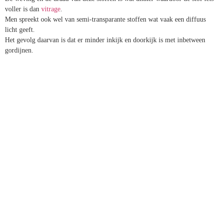
tussen
overgordijnen
en
vitrage
.
De weving en de draad van deze stoffen is wat dikker waardoor de
stof iets voller is dan
vitrage
.
Men spreekt ook wel van semi-transparante stoffen wat vaak een
diffuus licht geeft.
Het gevolg daarvan is dat er minder inkijk en doorkijk is met
inbetween gordijnen.