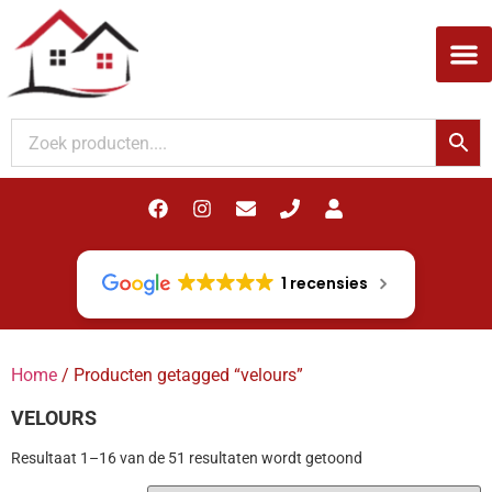
Woodupp Akupanel
1 recensies
Home
/ Producten getagged “velours”
VELOURS
Resultaat 1–16 van de 51 resultaten wordt getoond