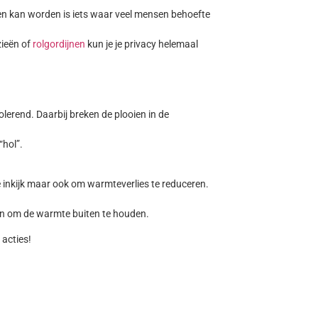
n kan worden is iets waar veel mensen behoefte
zieën of
rolgordijnen
kun je je privacy helemaal
olerend. Daarbij breken de plooien in de
“hol”.
 inkijk maar ook om warmteverlies te reduceren.
en om de warmte buiten te houden.
 acties!