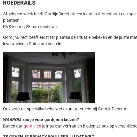
ROEDERAILS
Afgelopen week heeft GordijnDirect bij een klant in Aerdenhout een sp
plaatsen.
RVS-kleurig 28 mm roederails.
GordijnDirect heeft eerst ter plaatse de situatie bekeken en de juiste m
leverancier in Duitsland besteld
Ook voor dit specialistische werk kunt u terecht bij GordijnDirect.nl
WAAROM
zou je voor gordijnen kiezen?
Buiten dat
gordijnen
je interieur verfraaien bieden ze ook op verschillen
ZE GEVEN JE PRIVACY WANNEER JIJ DAT WILT