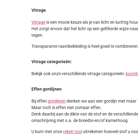
Vitrage
Vitrage
is een mooie keuze als je van licht en luchtig houdt
Het zorgt ervoor dat het licht op een gefilterde wijze naa
tegen.
Transparante raambekleding is heel goed te combineren
Vitrage categorieën:
Bekijk ook onze verschillende vitrage categorieën:
koordv
Effen gordijnen
Bij effen
gordijnen
denken we aan een gordijn met maar 1 
Maar toch is effen niet zomaar effen.
Denk daarbij aan de dikte van de stof en de verschillend
omschrijving met o.a. de breedte en/of kamerhoog.
U kunt met onze
reken tool
uitrekenen hoeveel stof u no