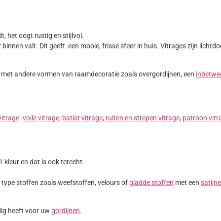
, het oogt rustig en stijlvol.
r binnen valt. Dit geeft een mooie, frisse sfeer in huis. Vitrages zijn lic
 met andere vormen van raamdecoratie zoals overgordijnen, een
inbetwe
itrage
.
voile vitrage
,
batist vitrage
,
ruiten en strepen vitrage
,
patroon vitr
kleur en dat is ook terecht.
e type stoffen zoals weefstoffen, velours of
gladde stoffen
met een
satijn
dig heeft voor uw
gordijnen
.