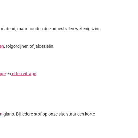
htdoorlatend, maar houden de zonnestralen wel enigszins
en
, rolgordijnen of jaloezieën.
age
en
effen vitrage
.
en
glans. Bij iedere stof op onze site staat een korte