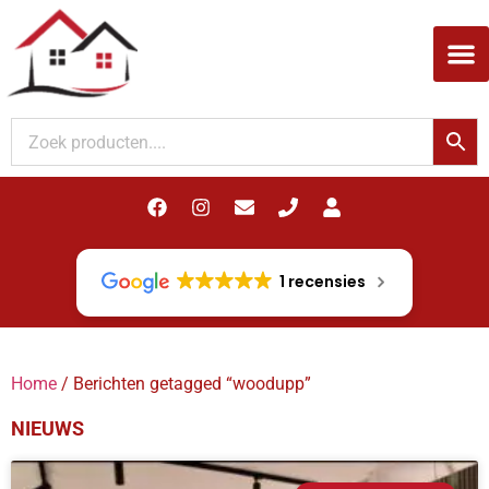
Woodupp Akupanel
1 recensies
Home
/ Berichten getagged “woodupp”
NIEUWS