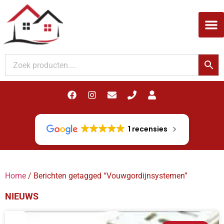
Woodupp Akupanel
1 recensies
Home
/ Berichten getagged “Vouwgordijnsystemen”
NIEUWS