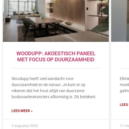
WOODUPP: AKOESTISCH PANEEL
MET FOCUS OP DUURZAAMHEID
Woodupp heeft veel aandacht voor
Elimi
duurzaamheid en de natuur. Je kunt er op
moeil
rekenen dat het hout altijd van duurzame
galm 
bosbouwleveranciers afkomstig is. Dit betekent
LEES
LEES MEER »
3 augustus 2022
11 me