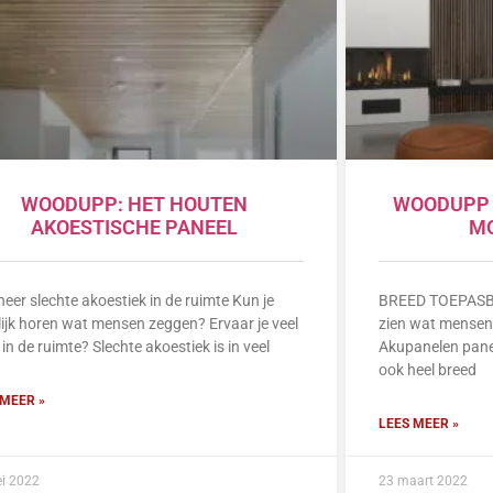
WOODUPP: HET HOUTEN
WOODUPP 
AKOESTISCHE PANEEL
M
neer slechte akoestiek in de ruimte Kun je
BREED TOEPASBAA
ijk horen wat mensen zeggen? Ervaar je veel
zien wat mense
in de ruimte? Slechte akoestiek is in veel
Akupanelen pane
ook heel breed
 MEER »
LEES MEER »
i 2022
23 maart 2022