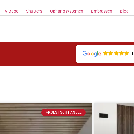
Vitrage
Shutters
Ophangsystemen
Embrassen
Blog
1
AKOESTISCH PANEEL